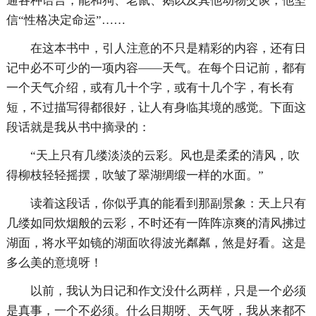
通各种语言，能和狗、老鼠、鹅以及其他动物交谈，他坚
信“性格决定命运”……
在这本书中，引人注意的不只是精彩的内容，还有日
记中必不可少的一项内容——天气。在每个日记前，都有
一个天气介绍，或有几十个字，或有十几个字，有长有
短，不过描写得都很好，让人有身临其境的感觉。下面这
段话就是我从书中摘录的：
“天上只有几缕淡淡的云彩。风也是柔柔的清风，吹
得柳枝轻轻摇摆，吹皱了翠湖绸缎一样的水面。”
读着这段话，你似乎真的能看到那副景象：天上只有
几缕如同炊烟般的云彩，不时还有一阵阵凉爽的清风拂过
湖面，将水平如镜的湖面吹得波光粼粼，煞是好看。这是
多么美的意境呀！
以前，我认为日记和作文没什么两样，只是一个必须
是真事，一个不必须。什么日期呀、天气呀，我从来都不