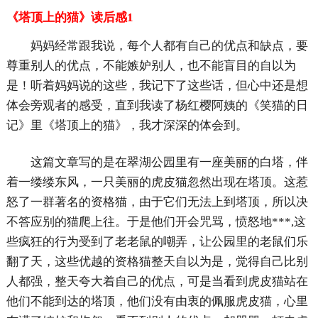
《塔顶上的猫》读后感1
妈妈经常跟我说，每个人都有自己的优点和缺点，要
尊重别人的优点，不能嫉妒别人，也不能盲目的自以为
是！听着妈妈说的这些，我记下了这些话，但心中还是想
体会旁观者的感受，直到我读了杨红樱阿姨的《笑猫的日
记》里《塔顶上的猫》，我才深深的体会到。
这篇文章写的是在翠湖公园里有一座美丽的白塔，伴
着一缕缕东风，一只美丽的虎皮猫忽然出现在塔顶。这惹
怒了一群著名的资格猫，由于它们无法上到塔顶，所以决
不答应别的猫爬上往。于是他们开会咒骂，愤怒地***,这
些疯狂的行为受到了老老鼠的嘲弄，让公园里的老鼠们乐
翻了天，这些优越的资格猫整天自以为是，觉得自己比别
人都强，整天夸大着自己的优点，可是当看到虎皮猫站在
他们不能到达的塔顶，他们没有由衷的佩服虎皮猫，心里