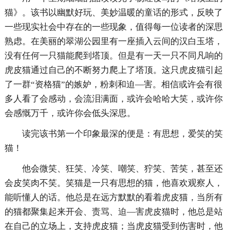
猫》。该书以幽默好玩、美妙温暖的童话的形式，反映了
一些现实社会中存在的一些现象，值得每一位读者的深思
熟虑。在美丽的翠湖公园里有一座插入云间的汉白玉塔，
没有任何一只猫能爬到塔顶。但是有一天一只不同凡响的
虎皮猫通过自己的不断努力爬上了塔顶。这只虎皮猫引起
了一群“资格猫”的嫉妒，粉刺和迫—害。相信或许会有很
多人看了会感动，会流泪满面，或许会哈哈大笑，或许你
会感慨万千，或许你会低头深思。
读完该书第一个印象最深的便是：有思想，爱笑的笑
猫！
他会微笑、狂笑、冷笑、嘲笑、狞笑、苦笑，甚至还
会皮笑肉不笑。笑猫是一只有思想的猫，他喜欢观察人，
能听懂人的话。他总是在远方默默的看着虎皮猫，当所有
的猫都聚集起来开会、责骂、迫—害虎皮猫时，他总是站
在自己的立场上，支持虎皮猫；当虎皮猫受到伤害时，他