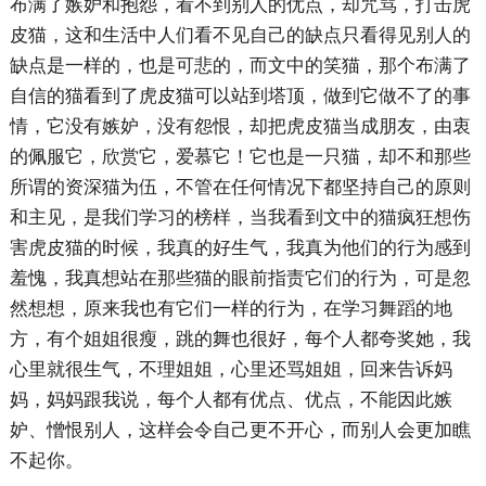
布满了嫉妒和抱怨，看不到别人的优点，却咒骂，打击虎
皮猫，这和生活中人们看不见自己的缺点只看得见别人的
缺点是一样的，也是可悲的，而文中的笑猫，那个布满了
自信的猫看到了虎皮猫可以站到塔顶，做到它做不了的事
情，它没有嫉妒，没有怨恨，却把虎皮猫当成朋友，由衷
的佩服它，欣赏它，爱慕它！它也是一只猫，却不和那些
所谓的资深猫为伍，不管在任何情况下都坚持自己的原则
和主见，是我们学习的榜样，当我看到文中的猫疯狂想伤
害虎皮猫的时候，我真的好生气，我真为他们的行为感到
羞愧，我真想站在那些猫的眼前指责它们的行为，可是忽
然想想，原来我也有它们一样的行为，在学习舞蹈的地
方，有个姐姐很瘦，跳的舞也很好，每个人都夸奖她，我
心里就很生气，不理姐姐，心里还骂姐姐，回来告诉妈
妈，妈妈跟我说，每个人都有优点、优点，不能因此嫉
妒、憎恨别人，这样会令自己更不开心，而别人会更加瞧
不起你。