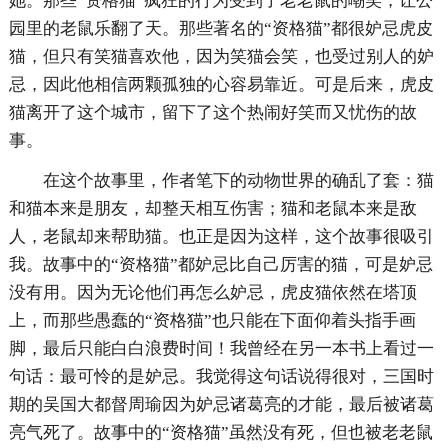
她。那些“资格猫”疯狂的行为受到了老老鼠的嘲笑，让公
园里的老鼠乐翻了天。那些著名的“资格猫”都很妒忌虎皮
猫，但只有笑猫喜欢他，因为笑猫会笑，也受过别人的妒
忌，因此他相信两颗孤独的心容易靠近。可是后来，虎皮
猫离开了这个城市，留下了这个热闹好笑而又忧伤的故
事。
在这个故事里，作者笔下的动物世界的确乱了套：猫
和猫本来是朋友，却整天相互伤害；猫和老鼠本来是敌
人，老鼠却来帮助猫。也正是因为这样，这个故事很吸引
我。故事中的“资格猫”都妒忌比自己厉害的猫，可是妒忌
没有用。因为无论他们再怎么妒忌，虎皮猫依然在塔顶
上，而那些愚蠢的“资格猫”也只能在下面仰着头指手画
脚，最后只能白白浪费时间！我曾经在另一本书上看过一
句话：最可怜的是妒忌。我觉得这句话说得很对，三国时
期的吴国大都督周瑜因为妒忌诸葛亮的才能，最后被诸葛
亮气死了。故事中的“资格猫”虽然没有死，但也被老老鼠