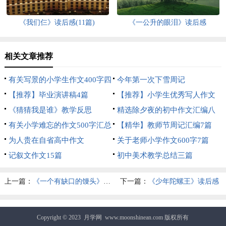
《我们仨》读后感(11篇)
《一公升的眼泪》读后感
相关文章推荐
有关写景的小学生作文400字四
今年第一次下雪周记
篇
【推荐】毕业演讲稿4篇
【推荐】小学生优秀写人作文
《猜猜我是谁》教学反思
500字4篇
精选除夕夜的初中作文汇编八
有关小学难忘的作文500字汇总
篇
【精华】教师节周记汇编7篇
9篇
为人贵在自省高中作文
关于老师小学作文600字7篇
记叙文作文15篇
初中美术教学总结三篇
上一篇：
《一个有缺口的馒头》读后感4篇
下一篇：
《少年陀螺王》读后感
Copyright © 2023
月学网
www.moonshinean.com 版权所有