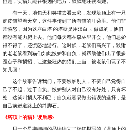
但是，笑猫只能在很远的地方，默默地注视着她。
有一天，地包天和笑猫去看云彩，发现塔顶上有一只
虎皮猫望着天空，这件事传到了所有猫的耳朵里。他们非
常愤怒，因为这座白塔 的塔壁是用汉白玉 做成的，他们
都没有能力爬上去。他们每天都在森林里开会，他们忌妒
得不得了，还愤怒地游行。这时候，老鼠们高兴了，狡猾
的老老鼠看到猫们如此嫉妒和自负，就帮助他们出了很多
歪点子和损招，让这些狂热的猫们上当，被老鼠们玩了不
知几回！
这个故事告诉我们，不要嫉妒别人，不要自己觉得自
己了不起，过于自负。嫉妒别人对自己没有好处，只有坏
处，这就叫损人不利己；自负就容易做出错误的选择，是
自己前进道路上的绊脚石。
《塔顶上的猫》读后感7
用一个星期细细的品读读完了杨红樱写的《塔顶上的