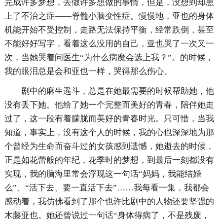
完成许多梦想，去做许多想做的事情，但是，没想到却患
上了不治之症——脊髓小脑变性症。慢慢地，亚也的身体
机能开始不受控制，走路无法保持平衡，经常跌倒，甚至
不能好好写字，看着这么没用的自己，亚也哭了一次又一
次，当她哭着问医生“为什么病魔会选上我？”。的时候，
我的眼泪总是会和亚也一样，哭得那么伤心。
剧中的麻生遥斗，总是在她最需要的时候帮助她，他
没有丢下她。他给了她一个完整而美好的青春，陪伴她走
过了，这一段有着朦胧而美好的青春时光。只可惜，当我
知道，事实上，没有这个人的时候，我的心也深深地为那
个曾经为生命而奋斗过的女孩感到遗憾，她逝去的时候，
正是如花蕾般的年纪，花季时的梦想，到最后一刻都没有
实现，我的脑海里常会浮现这一句话“妈妈，我能结婚
么”、“活下去、要一直活下去”……我每看一集，我都会
感动着，我仿佛看到了那个也许比剧中的人物还要坚强的
木藤亚也。她还曾说过一句话“身体得病了，不是残废，