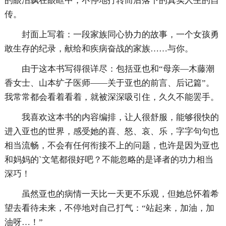
的眼泪飘在眼眶中，不停地打转而后落下的真实人生的自
传。
封面上写着：一段家族同心协力的故事，一个女孩勇
敢生存的纪录，献给和疾病奋战的家族……与你。
由于这本书写得很详尽：包括亚也和“母亲—木藤潮
香女士、山本纩子医师——关于亚也的前言、后记篇”。
我常常都会看着看着，就被深深吸引住，久久不能罢手。
我喜欢这本书的内容编排，让人很舒服，能够很快的
进入亚也的世界，感受她的喜、怒、哀、乐，字字句句也
相当流畅，不会有任何衔接不上的问题，也许是因为亚也
和妈妈的`文笔都很好吧？不能忽略的是译者的功力相当
深巧！
虽然亚也的病情一天比一天更不乐观，但她总怀着希
望去看待未来，不停地对自己打气：“站起来，加油，加
油呀…！”