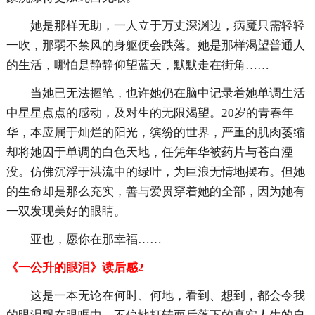
她是那样无助，一人立于万丈深渊边，病魔只需轻轻
一吹，那弱不禁风的身躯便会跌落。她是那样渴望普通人
的生活，哪怕是静静仰望蓝天，默默走在街角……
当她已无法握笔，也许她仍在脑中记录着她单调生活
中星星点点的感动，及对生的无限渴望。20岁的青春年
华，本应属于灿烂的阳光，缤纷的世界，严重的肌肉萎缩
却将她囚于单调的白色天地，任凭年华被药片与苍白湮
没。仿佛沉浮于洪流中的绿叶，为巨浪无情地摆布。但她
的生命却是那么充实，善与爱贯穿着她的全部，因为她有
一双发现美好的眼睛。
亚也，愿你在那幸福……
《一公升的眼泪》读后感2
这是一本无论在何时、何地，看到、想到，都会令我