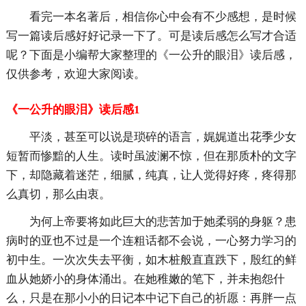
看完一本名著后，相信你心中会有不少感想，是时候
写一篇读后感好好记录一下了。可是读后感怎么写才合适
呢？下面是小编帮大家整理的《一公升的眼泪》读后感，
仅供参考，欢迎大家阅读。
《一公升的眼泪》读后感1
平淡，甚至可以说是琐碎的语言，娓娓道出花季少女
短暂而惨黯的人生。读时虽波澜不惊，但在那质朴的文字
下，却隐藏着迷茫，细腻，纯真，让人觉得好疼，疼得那
么真切，那么由衷。
为何上帝要将如此巨大的悲苦加于她柔弱的身躯？患
病时的亚也不过是一个连粗话都不会说，一心努力学习的
初中生。一次次失去平衡，如木桩般直直跌下，殷红的鲜
血从她娇小的身体涌出。在她稚嫩的笔下，并未抱怨什
么，只是在那小小的
日记本中记下自己的祈愿：再胖一点