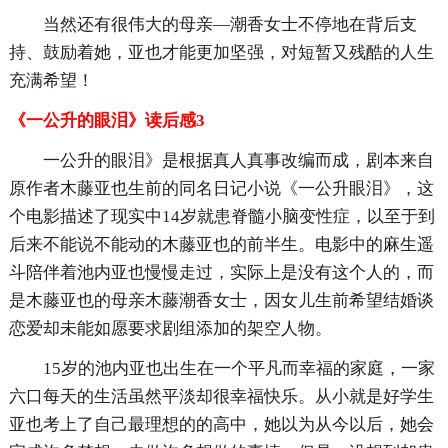
当然还有很伟大的母亲—潮香女士不停地在背后支
持、鼓励着她，亚也才能更加坚强，对短暂又残酷的人生
充满希望！
《一公升的眼泪》读后感3
一公升的眼泪》是根据真人真事改编而成，剧本来自
原作者木藤亚也生前的同名日记小说《一公升眼泪》，这
个电影描述了现实中14岁就患脊髓小脑变性症，以至于到
后来不能说不能动的木藤亚也的前半生。电影中的麻生遥
斗陪伴着池内亚也慢慢走过，实际上是没有这个人的，而
是木藤亚也的母亲木藤潮香女士，因女儿生前希望结婚谈
恋爱却未能如愿要求剧组添加的架空人物。
15岁的池内亚也出生在一个平凡而幸福的家庭，一家
六口每天的生活虽然平淡却很幸福快乐。从小就是好学生
亚也考上了自己最理想的的高中，她以为从今以后，她会