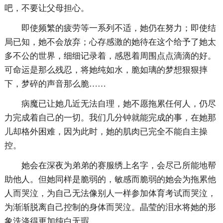
吧，不要让父母担心。
即使频繁的疲劳等一系列不适，她仍在努力；即使结
局已知，她不会放弃；心存感激的她待在这个给予了她太
多不公的世界，细细记录着，感恩着周围点点滴滴的好。
可命运是那么残忍，将她纯如水，脆如璃的梦想狠狠摔
下，梦碎的声音那么脆……
病魔已让她几近无法自理，她不愿拖累任何人，仍尽
力完成着自己的一切。我们几分钟就能完成的事，在她那
儿却格外困难，因为此时，她的肌肉已完全不能自主操
控。
她会在深夜为弟弟的赛服绣上名字，会尽己所能地帮
助他人。但她同样是脆弱的，敏感而脆弱的她会为拖累他
人而哭泣，为自己无法像别人一样参加体育考试而哭泣，
为渐渐脱离自己控制的身体而哭泣。晶莹的泪水将她的形
象洗涤得更加纯白无瑕。