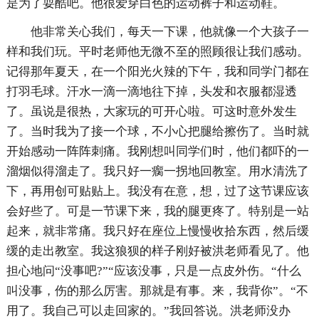
是为了耍酷吧。他很爱穿白色的运动裤子和运动鞋。
他非常关心我们，每天一下课，他就像一个大孩子一
样和我们玩。平时老师他无微不至的照顾很让我们感动。
记得那年夏天，在一个阳光火辣的下午，我和同学门都在
打羽毛球。汗水一滴一滴地往下掉，头发和衣服都湿透
了。虽说是很热，大家玩的可开心啦。可这时意外发生
了。当时我为了接一个球，不小心把腿给擦伤了。当时就
开始感动一阵阵刺痛。我刚想叫同学们时，他们都吓的一
溜烟似得溜走了。我只好一瘸一拐地回教室。用水清洗了
下，再用创可贴贴上。我没有在意，想，过了这节课应该
会好些了。可是一节课下来，我的腿更疼了。特别是一站
起来，就非常痛。我只好在座位上慢慢收拾东西，然后缓
缓的走出教室。我这狼狈的样子刚好被洪老师看见了。他
担心地问“没事吧?”“应该没事，只是一点皮外伤。“什么
叫没事，伤的那么厉害。那就是有事。来，我背你”。“不
用了。我自己可以走回家的。”我回答说。洪老师没办