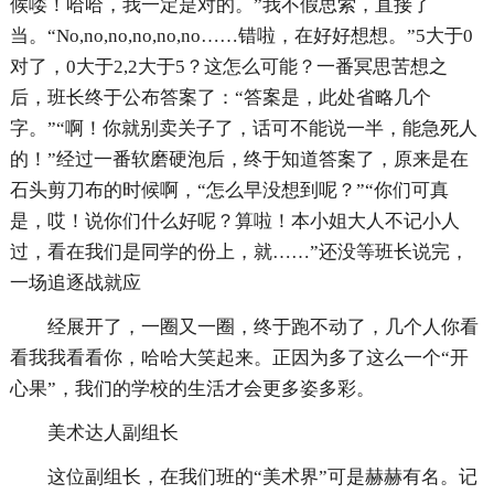
候喽！哈哈，我一定是对的。”我不假思索，直接了
当。“No,no,no,no,no,no……错啦，在好好想想。”5大于0
对了，0大于2,2大于5？这怎么可能？一番冥思苦想之
后，班长终于公布答案了：“答案是，此处省略几个
字。”“啊！你就别卖关子了，话可不能说一半，能急死人
的！”经过一番软磨硬泡后，终于知道答案了，原来是在
石头剪刀布的时候啊，“怎么早没想到呢？”“你们可真
是，哎！说你们什么好呢？算啦！本小姐大人不记小人
过，看在我们是同学的份上，就……”还没等班长说完，
一场追逐战就应
经展开了，一圈又一圈，终于跑不动了，几个人你看
看我我看看你，哈哈大笑起来。正因为多了这么一个“开
心果”，我们的学校的生活才会更多姿多彩。
美术达人副组长
这位副组长，在我们班的“美术界”可是赫赫有名。记