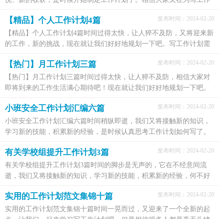
计划犯愁了吧！下面是小编整理的学校学期工作计划4...
发布时间：2024-02-20
【精品】个人工作计划4篇
【精品】个人工作计划4篇时间过得太快，让人猝不及防，又将迎来新
的工作，新的挑战，现在就让我们好好地规划一下吧。写工作计划需
要注意哪些问题呢？下面是小编收集整理的个人工作计...
发布时间：2024-02-20
【热门】月工作计划三篇
【热门】月工作计划三篇时间过得太快，让人猝不及防，相信大家对
即将到来的工作生活满心期待吧！现在就让我们好好地规划一下吧。
做好工作计划可是让你提高工作效率的方法喔！下面是...
发布时间：2024-02-20
小班安全工作计划汇编六篇
小班安全工作计划汇编六篇时间稍纵即逝，我们又将接触新的知识，
学习新的技能，积累新的经验，是时候认真思考工作计划如何写了。
好的工作计划都具备一些什么特点呢？下面是小编帮大家...
发布时间：2024-02-20
有关学校组提升工作计划3篇
有关学校组提升工作计划3篇时间的脚步是无声的，它在不经意间流
逝，我们又将接触新的知识，学习新的技能，积累新的经验，何不好
好地做个工作计划呢？相信大家又在为写工作计划犯愁了吧！...
发布时间：2024-02-20
实用的工作计划范文集锦十篇
实用的工作计划范文集锦十篇时间一晃而过，又迎来了一个全新的起