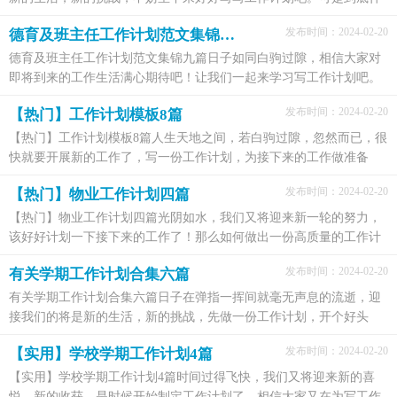
么样的工作计划才是适合自己的呢？下面是小编为大家...
发布时间：2024-02-20
德育及班主任工作计划范文集锦九篇
德育及班主任工作计划范文集锦九篇日子如同白驹过隙，相信大家对
即将到来的工作生活满心期待吧！让我们一起来学习写工作计划吧。
那么你真正懂得怎么写好工作计划吗？下面是小编精...
发布时间：2024-02-20
【热门】工作计划模板8篇
【热门】工作计划模板8篇人生天地之间，若白驹过隙，忽然而已，很
快就要开展新的工作了，写一份工作计划，为接下来的工作做准备
吧！可是到底什么样的工作计划才是适合自己的呢？下面是小...
发布时间：2024-02-20
【热门】物业工作计划四篇
【热门】物业工作计划四篇光阴如水，我们又将迎来新一轮的努力，
该好好计划一下接下来的工作了！那么如何做出一份高质量的工作计
划呢？下面是小编收集整理的物业工作计划4篇，希望能...
发布时间：2024-02-20
有关学期工作计划合集六篇
有关学期工作计划合集六篇日子在弹指一挥间就毫无声息的流逝，迎
接我们的将是新的生活，新的挑战，先做一份工作计划，开个好头
吧。估计许多人是想得很多，但不会写，以下是小编整理的学...
发布时间：2024-02-20
【实用】学校学期工作计划4篇
【实用】学校学期工作计划4篇时间过得飞快，我们又将迎来新的喜
悦、新的收获，是时候开始制定工作计划了。相信大家又在为写工作