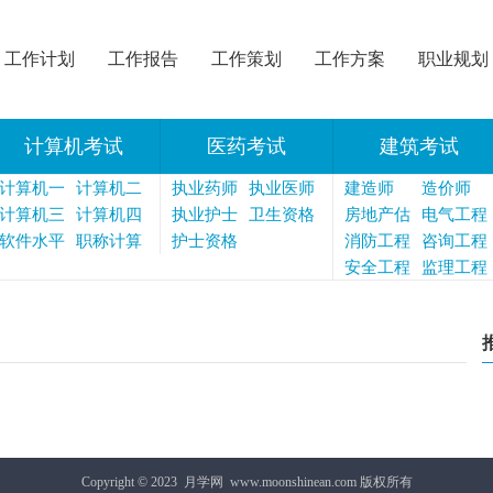
工作计划
工作报告
工作策划
工作方案
职业规划
计算机考试
医药考试
建筑考试
计算机一
计算机二
执业药师
执业医师
建造师
造价师
级
计算机三
级
计算机四
执业护士
卫生资格
房地产估
电气工程
级
软件水平
级
职称计算
护士资格
价师
消防工程
师
咨询工程
机
师
安全工程
师
监理工程
师
师
Copyright © 2023
月学网
www.moonshinean.com 版权所有