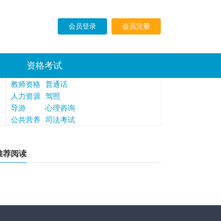
会员登录
会员注册
资格考试
教师资格
普通话
人力资源
驾照
导游
心理咨询
公共营养
师
司法考试
师
法律执业
资格
推荐阅读