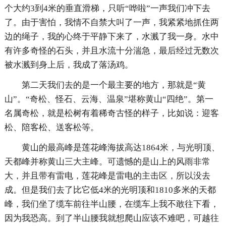
个大约3到4米的垂直滑梯，只听“哗啦”一声我们冲下去
了。由于害怕，我情不自禁大叫了一声，我紧紧地抓住两
边的绳子，我的心终于平静下来了，水溅了我一身。水中
有许多奇怪的石头，并且水流十分湍急，最后经过无数次
被水溅到身上后，我成了落汤鸡。
第二天我们去的是一个最主要的地方，那就是“黄
山”。“奇松、怪石、云海、温泉”堪称黄山“四绝”。第一
名属奇松，就是松树有着稀奇古怪的样子，比如说：迎客
松、陪客松、送客松等。
黄山的最高峰是莲花峰海拔高达1864米，与光明顶、
天都峰并称黄山三大主峰。可遗憾的是山上的风雨非常
大，并且带有雷电，莲花峰是雷电的主击区，所以没去
成。但是我们去了比它低4米的光明顶和1810多米的天都
峰，我们坐了缆车前往半山腰，在缆车上我不敢往下看，
因为我恐高。到了半山腰我就想爬山应该不难吧，可越往