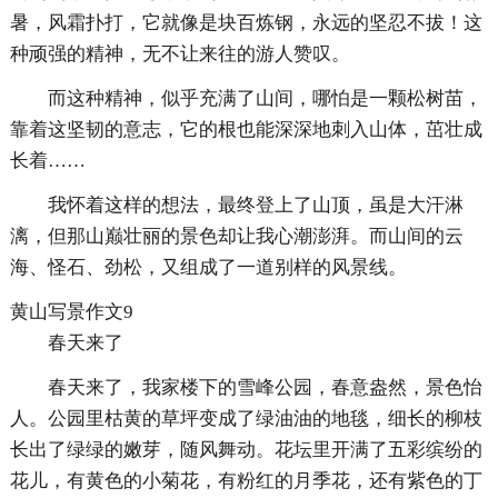
暑，风霜扑打，它就像是块百炼钢，永远的坚忍不拔！这
种顽强的精神，无不让来往的游人赞叹。
而这种精神，似乎充满了山间，哪怕是一颗松树苗，
靠着这坚韧的意志，它的根也能深深地刺入山体，茁壮成
长着……
我怀着这样的想法，最终登上了山顶，虽是大汗淋
漓，但那山巅壮丽的景色却让我心潮澎湃。而山间的云
海、怪石、劲松，又组成了一道别样的风景线。
黄山写景作文9
春天来了
春天来了，我家楼下的雪峰公园，春意盎然，景色怡
人。公园里枯黄的草坪变成了绿油油的地毯，细长的柳枝
长出了绿绿的嫩芽，随风舞动。花坛里开满了五彩缤纷的
花儿，有黄色的小菊花，有粉红的月季花，还有紫色的丁