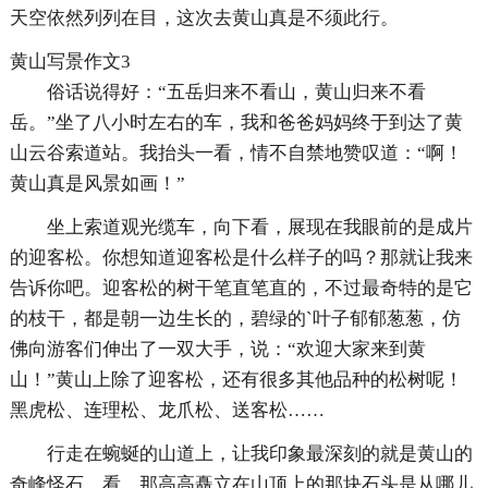
天空依然列列在目，这次去黄山真是不须此行。
黄山写景作文3
俗话说得好：“五岳归来不看山，黄山归来不看
岳。”坐了八小时左右的车，我和爸爸妈妈终于到达了黄
山云谷索道站。我抬头一看，情不自禁地赞叹道：“啊！
黄山真是风景如画！”
坐上索道观光缆车，向下看，展现在我眼前的是成片
的迎客松。你想知道迎客松是什么样子的吗？那就让我来
告诉你吧。迎客松的树干笔直笔直的，不过最奇特的是它
的枝干，都是朝一边生长的，碧绿的`叶子郁郁葱葱，仿
佛向游客们伸出了一双大手，说：“欢迎大家来到黄
山！”黄山上除了迎客松，还有很多其他品种的松树呢！
黑虎松、连理松、龙爪松、送客松……
行走在蜿蜒的山道上，让我印象最深刻的就是黄山的
奇峰怪石。看，那高高矗立在山顶上的那块石头是从哪儿