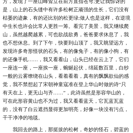
方，发现了一座山峰耸立在前方直指苍穹;更让我惊讶的
是，山上的石头缝中有许多松树正顽强的生长，它们没有
枯萎的迹象，有的还比别的松更绿;做人也是这样，在逆境
中生长也许会比常人更胜一筹。看完了美景，我又继续爬
山，虽然越爬越累，可也欲战欲勇，爸爸要求休息了，我
也不想休息。到了下午，快要到山顶了，我又眺望远方，
发现许多奇形怪状的石头，有的像兔子，有的像小狗，有
的还像手机……，我又看看山，山头已经在云上了，它们
一座连一座，一座挨一座，蜿蜒起伏，绵延数百里，白纱
一般的云雾缭绕在山头，看着看着，真有的飘飘欲仙的感
觉，我不禁想起了宋朝神童寇准在登上华山时做的诗“只
有天在上，更无山与齐……”，此诗虽然是形容华山的，
可在此形容黄山也不为过，我又看看蓝天，它瓦蓝瓦蓝
的，没有了白云遮挡显得更加明亮，好像一块没有污点，
干干净净的地毯。
我回去的路上，那挺拔的松树，奇妙的怪石，碧蓝的