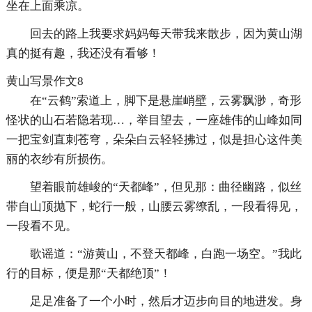
坐在上面乘凉。
回去的路上我要求妈妈每天带我来散步，因为黄山湖
真的挺有趣，我还没有看够！
黄山写景作文8
在“云鹤”索道上，脚下是悬崖峭壁，云雾飘渺，奇形
怪状的山石若隐若现…，举目望去，一座雄伟的山峰如同
一把宝剑直刺苍穹，朵朵白云轻轻拂过，似是担心这件美
丽的衣纱有所损伤。
望着眼前雄峻的“天都峰”，但见那：曲径幽路，似丝
带自山顶抛下，蛇行一般，山腰云雾缭乱，一段看得见，
一段看不见。
歌谣道：“游黄山，不登天都峰，白跑一场空。”我此
行的目标，便是那“天都绝顶”！
足足准备了一个小时，然后才迈步向目的地进发。身