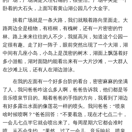
的广场，广场满是大理石铺的，很整洁。广场中央是一个
卧着的大石头，上面写着黄山湖公园几个大金字。
挨着广场就是一条大路，我们就顺着路向里面走。大
路两边全是植物，有梧桐，有槐树，还有一片密密的竹
林。路上来来往往的人不少，我挺高兴，知道这个公园一
定很有趣。走了好一阵子，眼前突然出现了一个大湖，湖
中间有几座小岛，小岛上是茂密的树木，湖面上飘荡着好
多小游船，湖对面隐约能看出来有一大片沙滩，一大群人
在沙滩上玩，还有人在湖边游泳。
在我的左面有一个好多台阶的看台，密密麻麻的坐满
了人，我问爸爸咋这么多人啊，爸爸告诉我，他们都是等
音乐喷泉节目的。顺着爸爸的手指的方向，我看到了湖边
有好多露出水面的像莲花一样的喷头。我问爸爸：“喷泉
啥时候喷啊？”爸爸回答：“不要着急，现在才七点二十，
一会儿七点半它就会喷出来了。每周星期六它都会准时
喷，从不会失约。”果然，过了一会儿，音乐响起，喷泉