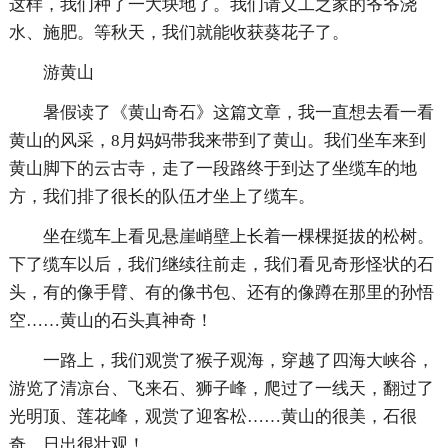
这样，我们种了一大块地了。我们请义工之家的爷爷浇
水、施肥。等秋天，我们就能收获葵花子了。
游黄山
暑假读了《黄山奇石》这篇文章，我一直想去看一看
黄山的风采，8月妈妈带我来带到了黄山。我们坐车来到
黄山脚下的云古寺，走了一段路终于到达了坐缆车的地
方，我们排了很长的队伍才坐上了缆车。
坐在缆车上看见悬崖峭壁上长着一棵棵挺拔的松树。
下了缆车以后，我们继续往前走，我们看见奇形怪状的石
头，有的像手臂、有的像书包、还有的像蹲在那里的孙悟
空……黄山的石头真神奇！
一路上，我们观赏了猴子观海，穿越了四海大峡谷，
游览了清凉台、飞来石、狮子峰，爬过了一线天，翻过了
光明顶、莲花峰，观赏了迎客松……黄山的很美，石很
奇，日出很壮观！