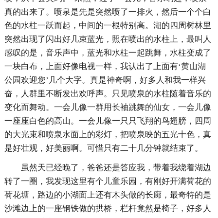
真的出来了。喷泉是先是突然喷了一排火，然后一个个白
色的水柱一跃而起，中间的一根特别高。湖的四周树林里
突然出现了闪出好几束蓝光，照在喷出的水柱上，最叫人
感叹的是，音乐声中，蓝光和水柱一起跳舞，水柱变成了
一块白布，上面好像电视一样，我认出了上面有‘黄山湖
公园欢迎您’几个大字。真是神奇啊，好多人和我一样兴
奋，人群里不断发出欢呼声。只见喷泉的水柱随着音乐的
变化而舞动。一会儿像一群用长袖跳舞的仙女，一会儿像
一座座白色的高山。一会儿像一只只飞翔的鸟翅膀，四周
的大光束和喷泉水面上的彩灯，把喷泉映的五光十色，真
是好壮观，好美丽啊。可惜只有二十几分钟就结束了。
虽然天已经晚了，爸爸还是答应我，带着我绕着湖边
转了一圈，我发现这里有个儿童乐园，有刚好开满荷花的
荷花塘，路边的小湖面上还有木头做的长廊，最奇特的是
沙滩边上的一座钢铁做的拱桥，栏杆竟然是椅子，好多人