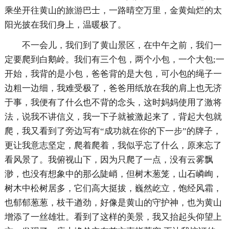
乘坐开往黄山的旅游巴士，一路晴空万里，金黄灿烂的太
阳光披在我们身上，温暖极了。
不一会儿，我们到了黄山景区，在中午之前，我们一
定要爬到白鹅岭。我们有三个包，两个小包，一个大包;一
开始，我背的是小包，爸爸背的是大包，可小包的绳子一
边粗一边细，我难受极了，爸爸用纸放在我的肩上也无济
于事，我便有了什么也不背的念头，这时妈妈使用了激将
法，说我不讲信义，我一下子就被激起来了，背起大包就
爬，我又看到了旁边写有“成功就在你的下一步”的牌子，
更让我意志坚定，爬着爬着，我似乎忘了什么，原来忘了
看风景了。我俯视山下，因为只爬了一点，没有云雾飘
渺，也没有想象中的那么陡峭，但树木葱笼，山石嶙峋，
树木中松树居多，它们高大挺拔，巍然屹立，饱经风霜，
也郁郁葱葱，枝干遒劲，好像是黄山的守护神，也为黄山
增添了一丝雄壮。看到了这样的美景，我又抬起头仰望上