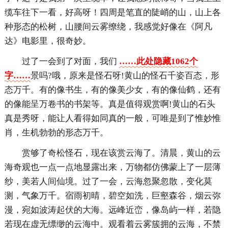
缆车往下一看，好高呀！四周是笔直的陡峭的山，山上各
种形态的松树，山腰间云雾缭绕，我感觉好像在《阿凡
达》电影里，很奇妙。
过了一会到了对面，我们
……此处隐藏1062个
字……
景吗?哦，原来是怪石呀!黄山的怪石千姿百态，形
态万千。有的像书生，有的像美少女，有的像仙鹤，还有
的像能呈万卷书的书架等。真是值得观赏啊!黄山的石头
真是秀呀，能让人看得如同真的一般，可唯是到了惟妙惟
肖，生机勃勃的形态万千。
赏够了奇松怪石，现在该赏云海了。清晨，黄山的云
海奇观也一点一点地显露出来，万物都仿佛蒙上了一层薄
纱，美若人间仙境。过了一会，云海忽聚忽散，变化莫
测，气象万千。宿雨初晴，碧空如洗，巨壑森谷，烟云弥
漫，宛如波涛起伏的大海。远峰近峦，像岛屿一样，若隐
若现在虚无缥缈的云海中。观看着云雾簇拥的云海，不禁