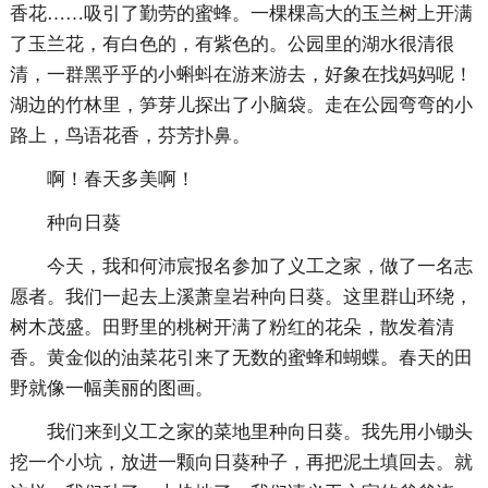
香花……吸引了勤劳的蜜蜂。一棵棵高大的玉兰树上开满
了玉兰花，有白色的，有紫色的。公园里的湖水很清很
清，一群黑乎乎的小蝌蚪在游来游去，好象在找妈妈呢！
湖边的竹林里，笋芽儿探出了小脑袋。走在公园弯弯的小
路上，鸟语花香，芬芳扑鼻。
啊！春天多美啊！
种向日葵
今天，我和何沛宸报名参加了义工之家，做了一名志
愿者。我们一起去上溪萧皇岩种向日葵。这里群山环绕，
树木茂盛。田野里的桃树开满了粉红的花朵，散发着清
香。黄金似的油菜花引来了无数的蜜蜂和蝴蝶。春天的田
野就像一幅美丽的图画。
我们来到义工之家的菜地里种向日葵。我先用小锄头
挖一个小坑，放进一颗向日葵种子，再把泥土填回去。就