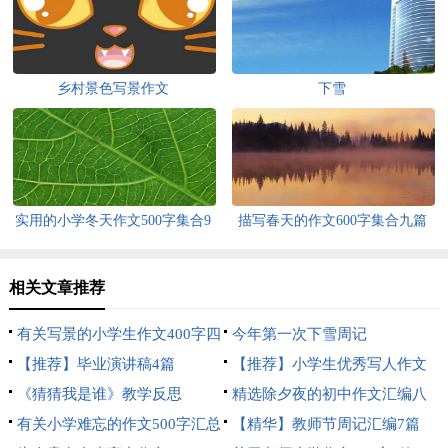
乡村景色写景作文
下雪
实用的小学冬天作文500字集合9
描写春天的作文600字集合九篇
篇
相关文章推荐
有关写景的小学生作文400字四
今年第一次下雪周记
篇
【推荐】毕业演讲稿4篇
【推荐】小学生优秀写人作文
《猜猜我是谁》教学反思
500字4篇
精选除夕夜的初中作文汇编八
有关小学难忘的作文500字汇总
篇
【精华】教师节周记汇编7篇