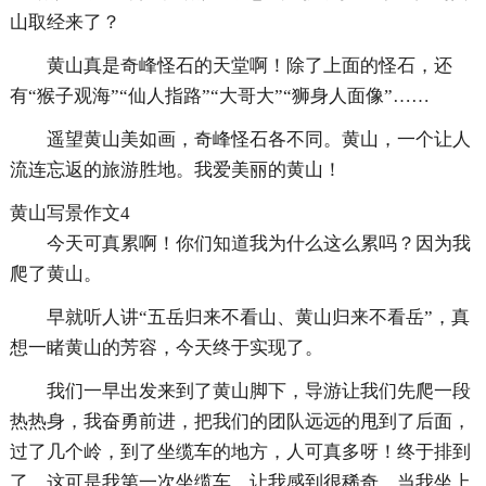
山取经来了？
黄山真是奇峰怪石的天堂啊！除了上面的怪石，还
有“猴子观海”“仙人指路”“大哥大”“狮身人面像”……
遥望黄山美如画，奇峰怪石各不同。黄山，一个让人
流连忘返的旅游胜地。我爱美丽的黄山！
黄山写景作文4
今天可真累啊！你们知道我为什么这么累吗？因为我
爬了黄山。
早就听人讲“五岳归来不看山、黄山归来不看岳”，真
想一睹黄山的芳容，今天终于实现了。
我们一早出发来到了黄山脚下，导游让我们先爬一段
热热身，我奋勇前进，把我们的团队远远的甩到了后面，
过了几个岭，到了坐缆车的地方，人可真多呀！终于排到
了，这可是我第一次坐缆车，让我感到很稀奇，当我坐上