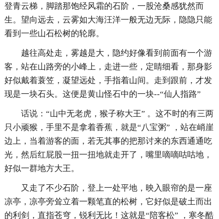
登青云梯，脚踏那饱经风霜的石阶，一股沧桑感犹然而
生。望向远去，云雾如大海汪洋一般无边无际，隐隐只能
看到一些山石松树的轮廓。
越往高处走，雾越是大，隐约好像看到前面有一个游
客，站在山路旁的小峰上，走进一些，定睛细看，那身影
好似戴着蓑笠，凝望远处，手指着山间。走到跟前，才发
现是一块石头。这便是黄山怪石中的一块--“仙人指路”
话说：“山中无老虎，猴子称大王” 。这不时的有三两
只小顽猴，手里不是拿着香蕉，就是“八宝粥” ，站在峭崖
边上，当着游客的面，若无其事的把那讨来的东西通通吃
光，然后红屁股一扭一扭地就走开了，嘴里嘀嘀咕咕地，
好似一群地方大王。
又走了不少石阶，登上一处平地，映入眼帘的是一座
凉亭，凉亭旁耸立着一颗笔直的松树，它好似是破土而出
的利剑，直指苍穹，锐利无比！这就是“陪客松” ，寒冬酷