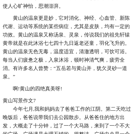
使人心旷神怡，思潮澎湃。
黄山的温泉更是妙，它对消化、神经、心血管、新陈
代谢、运动等系统的某些病症，尤其是皮肤，均有一定的
功效。黄山的温泉又称汤泉、灵泉，传说我们的祖先轩辕
黄帝就是在此沐浴七七四十九日返老还童，羽化飞升的。
黄山的温泉无色无毒，温度适宜，清澈透明，可饮可浴。
每当人们疲惫之极，入泉沐浴，顿时神清气爽，疲劳全
消。有许多名人曾赞：“五岳若与黄山并，犹欠灵砂一道
泉。”
啊!黄山的四绝真美呀!
黄山写景作文7
今年七月,我和妈妈去了爸爸工作的江阴。第二天吃过
晚饭后，爸爸说带我们去公园散步。从爸爸住的地方出
发，大概走了十分钟，过了一个大马路，来到了一个不大