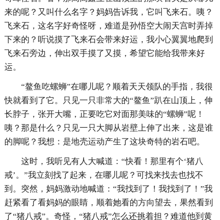
来的呢？又叫什么名字？妈妈告诉我，它叫飞来石。咦？
飞来石，这名字好奇怪呀，难道是孙悟空大闹天宫时弄掉
下来的？听说摸了飞来石会带来好运，我小心翼翼地爬到
飞来石旁边，伸出双手摸了又摸，希望它能给我带来好
运。
“鳌鱼吃螺蛳”在哪儿呢？顺着天天领队的手指，我很
快就看到了它。只见一只非常大的“鳌鱼”趴在山顶上，伸
长脖子，张开大嘴，正要吃它对面那美味的“螺蛳”呢！
咦？那是什么？只见一只大脚从岩壁上伸了出来，这是谁
的脚呢？我想：是地壳运动产生了这块奇特的岩石吧。
这时，我听见有人大喊道：“快看！那里有个‘猪八
戒’。”我立刻找了起来，在哪儿呢？可找来找去也找不
到。突然，妈妈激动地喊道：“我找到了！我找到了！”我
赶紧看了看妈妈的眼睛，顺着她看的方向望去，果然看到
了“猪八戒”。奇怪，“猪八戒”怎么还挑着担？难道他到黄