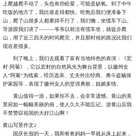
上爬越爬不动了，头也有些眩晕，可能是缺氧。到了中午
吃饭的地方了，我比谁走得都快。吃饱后我们便准备下
山，爬了山很多人都累得不行了，我们懒，坐缆车下山。
导游跟我们讲了———爷爷以前没有缆车坐，就徒步爬
山，用了近三四天的时间爬完，并且那时候的路况比我们
现在差很多。
到了晚上，我们去观看了富有当地特色的表演：《宏
村·阿菊》，它以宏村的自然风光为舞台背景，以徽州女
人“阿菊”为线索，经历选亲、丈夫外出经商、勇斗盗贼保
护家园等，表现了徽州女人的坚强勇敢，妩媚多情。
黄山值得一游，如果你不去，会非常遗憾。黄山的美
景宛如一幅幅美丽的画，使人久久不能忘记。游黄山后我
不禁赞叹祖国的大好江山啊！
黄山写景作文2
国庆长假的一天，我和爸爸妈妈一早就从床上起来，